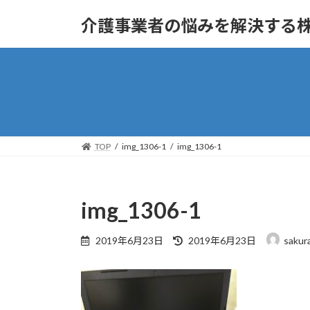
コ
ナ
介護事業者の悩みを解決する
ン
ビ
テ
ゲ
ン
ー
ツ
シ
へ
ョ
ス
ン
キ
に
ッ
移
TOP
img_1306-1
img_1306-1
プ
動
img_1306-1
最
2019年6月23日
2019年6月23日
sakur
終
更
新
日
時