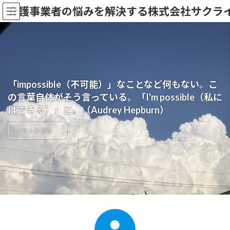
コ
ナ
介護事業者の悩みを解決する株式会社サクラ
ン
ビ
テ
ゲ
ン
ー
ツ
シ
へ
ョ
ス
ン
キ
に
「impossible（不可能）」なことなど何もない。こ
ッ
移
の言葉自体がそう言っている。「I'm possible（私に
プ
動
はできる）」と。（Audrey Hepburn）
ミッション