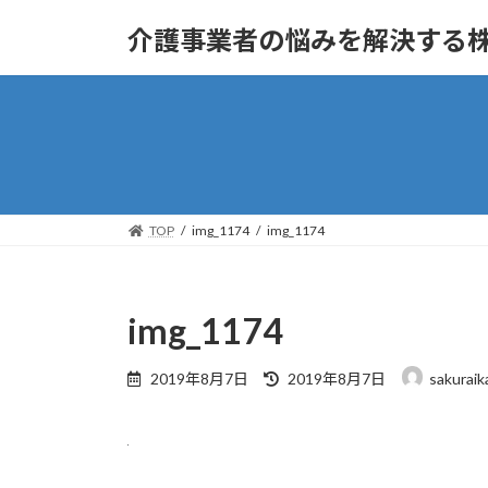
コ
ナ
介護事業者の悩みを解決する
ン
ビ
テ
ゲ
ン
ー
ツ
シ
へ
ョ
ス
ン
キ
に
ッ
移
TOP
img_1174
img_1174
プ
動
img_1174
最
2019年8月7日
2019年8月7日
sakuraik
終
更
新
日
時