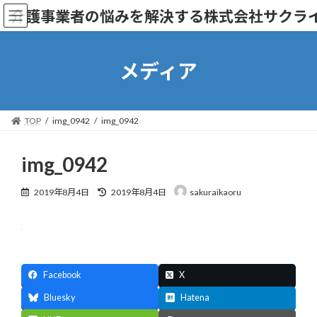
コ
ナ
介護事業者の悩みを解決する株式会社サクラ
ン
ビ
テ
ゲ
ン
ー
ツ
シ
メディア
へ
ョ
ス
ン
キ
に
ッ
移
TOP
img_0942
img_0942
プ
動
img_0942
最
2019年8月4日
2019年8月4日
sakuraikaoru
終
更
新
日
時
:
Facebook
X
Bluesky
Hatena