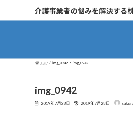
コ
ナ
介護事業者の悩みを解決する
ン
ビ
テ
ゲ
ン
ー
ツ
シ
へ
ョ
ス
ン
キ
に
ッ
移
TOP
img_0942
img_0942
プ
動
img_0942
最
2019年7月28日
2019年7月28日
sakur
終
更
新
日
時