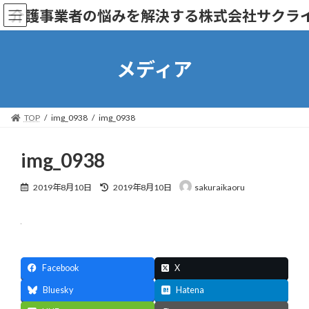
コ
ナ
介護事業者の悩みを解決する株式会社サクラ
ン
ビ
テ
ゲ
ン
ー
ツ
シ
メディア
へ
ョ
ス
ン
キ
に
ッ
移
TOP
img_0938
img_0938
プ
動
img_0938
最
2019年8月10日
2019年8月10日
sakuraikaoru
終
更
新
日
時
:
Facebook
X
Bluesky
Hatena