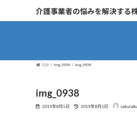
コ
ナ
介護事業者の悩みを解決する
ン
ビ
テ
ゲ
ン
ー
ツ
シ
へ
ョ
ス
ン
キ
に
ッ
移
TOP
img_0938
img_0938
プ
動
img_0938
最
2019年8月5日
2019年8月5日
sakuraik
終
更
新
日
時