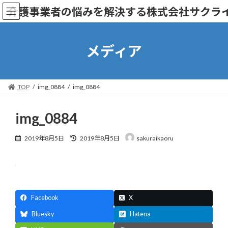
コ
ナ
介護事業者の悩みを解決する株式会社サクラ
ン
ビ
テ
ゲ
ン
ー
ツ
シ
メディア
へ
ョ
ス
ン
キ
に
ッ
移
TOP
img_0884
img_0884
プ
動
img_0884
最
2019年8月5日
2019年8月5日
sakuraikaoru
終
更
新
日
時
:
Facebook
X
Bluesky
Hatena