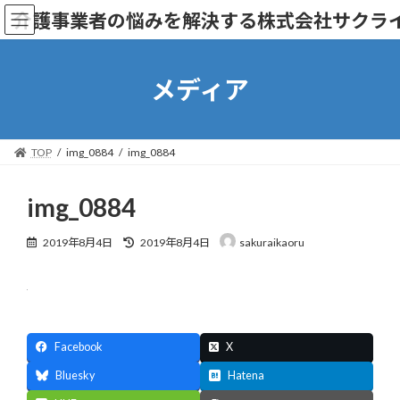
コ
ナ
介護事業者の悩みを解決する株式会社サクラ
ン
ビ
テ
ゲ
ン
ー
ツ
シ
メディア
へ
ョ
ス
ン
キ
に
ッ
移
TOP
img_0884
img_0884
プ
動
img_0884
最
2019年8月4日
2019年8月4日
sakuraikaoru
終
更
新
日
時
:
Facebook
X
Bluesky
Hatena