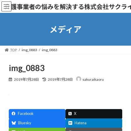
コ
ナ
介護事業者の悩みを解決する株式会社サクラ
ン
ビ
テ
ゲ
ン
ー
ツ
シ
メディア
へ
ョ
ス
ン
キ
に
ッ
移
TOP
img_0883
img_0883
プ
動
img_0883
最
2019年7月28日
2019年7月28日
sakuraikaoru
終
更
新
日
時
:
Facebook
X
Bluesky
Hatena