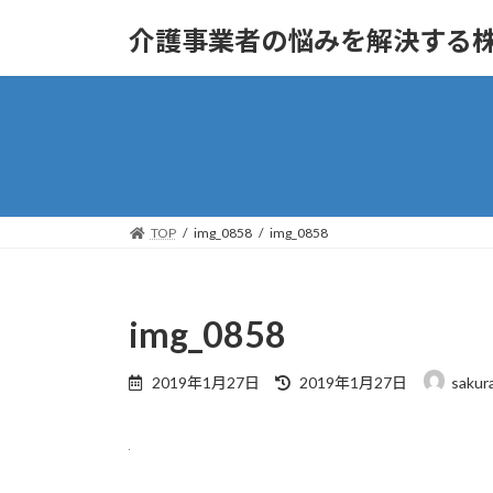
コ
ナ
介護事業者の悩みを解決する
ン
ビ
テ
ゲ
ン
ー
ツ
シ
へ
ョ
ス
ン
キ
に
ッ
移
TOP
img_0858
img_0858
プ
動
img_0858
最
2019年1月27日
2019年1月27日
sakur
終
更
新
日
時