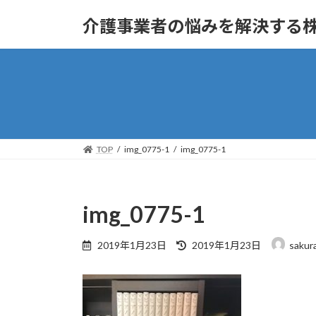
コ
ナ
介護事業者の悩みを解決する
ン
ビ
テ
ゲ
ン
ー
ツ
シ
へ
ョ
ス
ン
キ
に
ッ
移
TOP
img_0775-1
img_0775-1
プ
動
img_0775-1
最
2019年1月23日
2019年1月23日
sakur
終
更
新
日
時