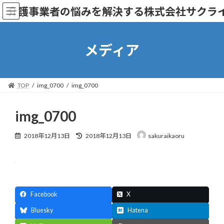
コ
ナ
介護事業者の悩みを解決する株式会社サクラ
ン
ビ
テ
ゲ
ン
ー
ツ
シ
メディア
へ
ョ
ス
ン
キ
に
ッ
移
TOP
img_0700
img_0700
プ
動
img_0700
最
2018年12月13日
2018年12月13日
sakuraikaoru
終
更
新
日
時
:
Facebook
X
Bluesky
Hatena