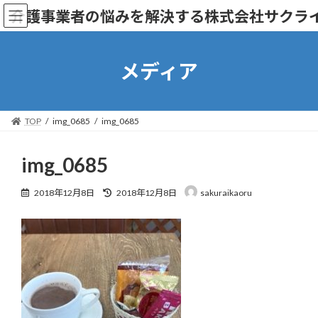
コ
ナ
介護事業者の悩みを解決する株式会社サクラ
ン
ビ
テ
ゲ
ン
ー
ツ
シ
メディア
へ
ョ
ス
ン
キ
に
ッ
移
TOP
img_0685
img_0685
プ
動
img_0685
最
2018年12月8日
2018年12月8日
sakuraikaoru
終
更
新
日
時
: