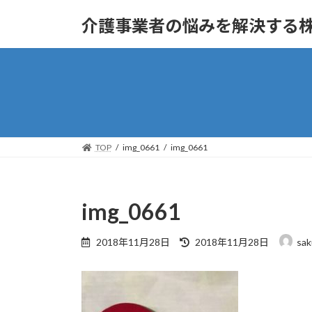
コ
ナ
介護事業者の悩みを解決する
ン
ビ
テ
ゲ
ン
ー
ツ
シ
へ
ョ
ス
ン
キ
に
ッ
移
TOP
img_0661
img_0661
プ
動
img_0661
最
2018年11月28日
2018年11月28日
sak
終
更
新
日
時