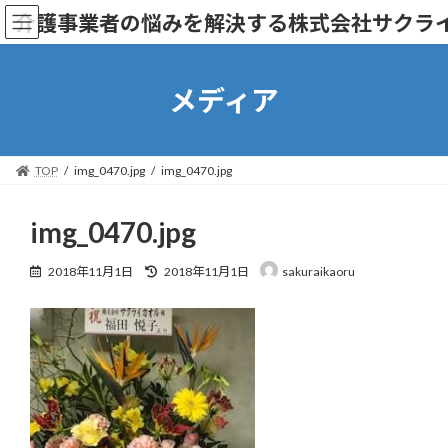
コ
ナ
介護事業者の悩みを解決する株式会社サクラ
ン
ビ
テ
ゲ
ン
ー
ツ
シ
メディア
へ
ョ
ス
ン
キ
に
ッ
移
TOP
img_0470.jpg
img_0470.jpg
プ
動
img_0470.jpg
最
2018年11月1日
2018年11月1日
sakuraikaoru
終
更
新
日
時
: