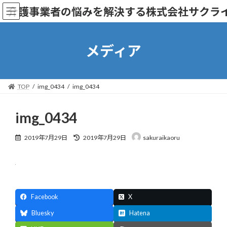
コ
ナ
介護事業者の悩みを解決する株式会社サクラ
ン
ビ
テ
ゲ
ン
ー
ツ
シ
メディア
へ
ョ
ス
ン
キ
に
ッ
移
TOP
img_0434
img_0434
プ
動
img_0434
最
2019年7月29日
2019年7月29日
sakuraikaoru
終
更
新
日
時
:
Facebook
X
Bluesky
Hatena