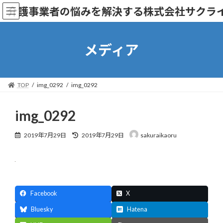
コ
ナ
介護事業者の悩みを解決する株式会社サクラ
ン
ビ
テ
ゲ
ン
ー
ツ
シ
メディア
へ
ョ
ス
ン
キ
に
ッ
移
TOP
img_0292
img_0292
プ
動
img_0292
最
2019年7月29日
2019年7月29日
sakuraikaoru
終
更
新
日
時
:
Facebook
X
Bluesky
Hatena