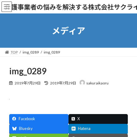
コ
ナ
介護事業者の悩みを解決する株式会社サクラ
ン
ビ
テ
ゲ
ン
ー
ツ
シ
メディア
へ
ョ
ス
ン
キ
に
ッ
移
TOP
img_0289
img_0289
プ
動
img_0289
最
2019年7月29日
2019年7月29日
sakuraikaoru
終
更
新
日
時
:
Facebook
X
Bluesky
Hatena