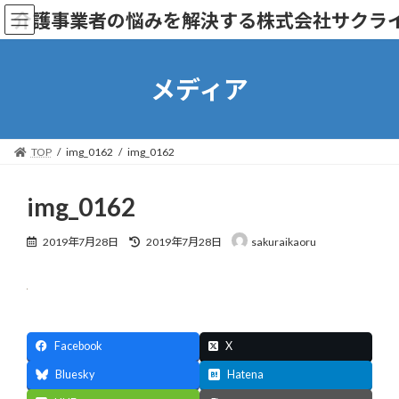
コ
ナ
介護事業者の悩みを解決する株式会社サクラ
ン
ビ
テ
ゲ
ン
ー
ツ
シ
メディア
へ
ョ
ス
ン
キ
に
ッ
移
TOP
img_0162
img_0162
プ
動
img_0162
最
2019年7月28日
2019年7月28日
sakuraikaoru
終
更
新
日
時
:
Facebook
X
Bluesky
Hatena