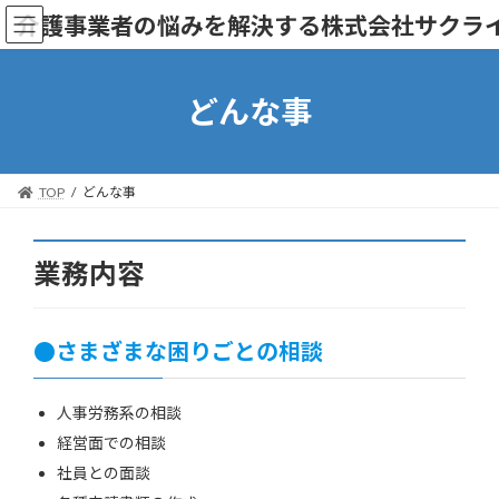
コ
ナ
介護事業者の悩みを解決する株式会社サクラ
ン
ビ
テ
ゲ
ン
ー
ツ
シ
どんな事
へ
ョ
ス
ン
キ
に
ッ
移
TOP
どんな事
プ
動
業務内容
●さまざまな困りごとの相談
人事労務系の相談
経営面での相談
社員との面談